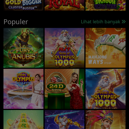
Populer
Lihat lebih banyak