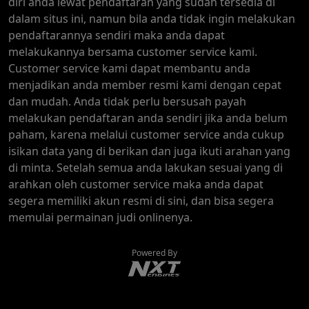
diri anda lewat pendaftaran yang sudah tersedia di
dalam situs ini, namun bila anda tidak ingin melakukan
pendaftarannya sendiri maka anda dapat
melakukannya bersama customer service kami.
Customer service kami dapat membantu anda
menjadikan anda member resmi kami dengan cepat
dan mudah. Anda tidak perlu bersusah payah
melakukan pendaftaran anda sendiri jika anda belum
paham, karena melalui customer service anda cukup
isikan data yang di berikan dan juga ikuti arahan yang
di minta. Setelah semua anda lakukan sesuai yang di
arahkan oleh customer service maka anda dapat
segera memiliki akun resmi di sini, dan bisa segera
memulai permainan judi onlinenya.
Powered By