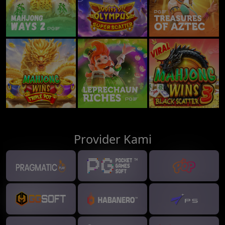
Provider Kami