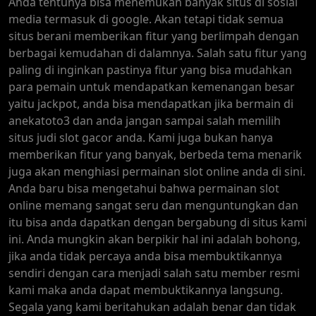
Anda tentunya bisa menemukan banyak situs di sosial
media termasuk di google. Akan tetapi tidak semua
situs berani memberikan fitur yang berlimpah dengan
berbagai kemudahan di dalamnya. Salah satu fitur yang
paling di inginkan pastinya fitur yang bisa mudahkan
para pemain untuk mendapatkan kemenangan besar
yaitu jackpot, anda bisa mendapatkan jika bermain di
anekatoto3 dan anda jangan sampai salah memilih
situs judi slot gacor anda. Kami juga bukan hanya
memberikan fitur yang banyak, berbeda tema menarik
juga akan menghiasi permainan slot online anda di sini.
Anda baru bisa mengetahui bahwa permainan slot
online memang sangat seru dan menguntungkan dan
itu bisa anda dapatkan dengan bergabung di situs kami
ini. Anda mungkin akan berpikir hal ini adalah bohong,
jika anda tidak percaya anda bisa membuktikannya
sendiri dengan cara menjadi salah satu member resmi
kami maka anda dapat membuktikannya langsung.
Segala yang kami beritahukan adalah benar dan tidak