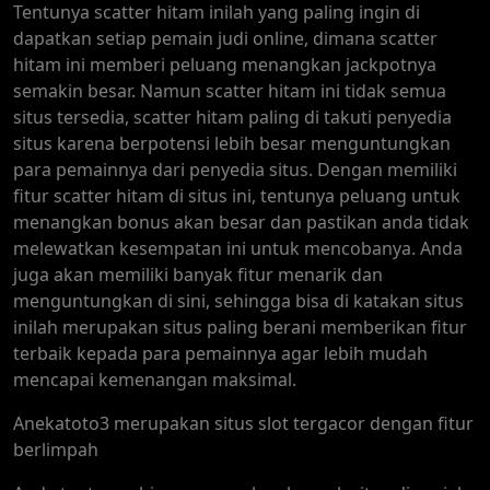
Tentunya scatter hitam inilah yang paling ingin di
dapatkan setiap pemain judi online, dimana scatter
hitam ini memberi peluang menangkan jackpotnya
semakin besar. Namun scatter hitam ini tidak semua
situs tersedia, scatter hitam paling di takuti penyedia
situs karena berpotensi lebih besar menguntungkan
para pemainnya dari penyedia situs. Dengan memiliki
fitur scatter hitam di situs ini, tentunya peluang untuk
menangkan bonus akan besar dan pastikan anda tidak
melewatkan kesempatan ini untuk mencobanya. Anda
juga akan memiliki banyak fitur menarik dan
menguntungkan di sini, sehingga bisa di katakan situs
inilah merupakan situs paling berani memberikan fitur
terbaik kepada para pemainnya agar lebih mudah
mencapai kemenangan maksimal.
Anekatoto3 merupakan situs slot tergacor dengan fitur
berlimpah