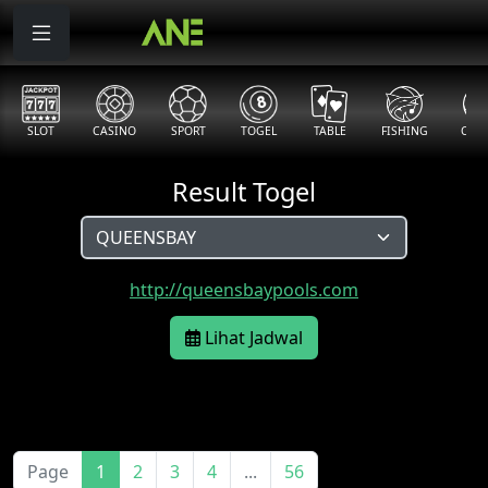
"
"
"
SLOT
CASINO
SPORT
TOGEL
TABLE
FISHING
COCK
Result Togel
http://queensbaypools.com
Lihat Jadwal
Page
1
2
3
4
...
56