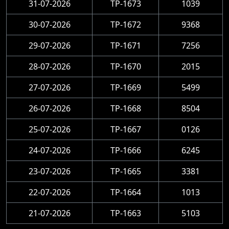
31-07-2026
TP-1673
1039
30-07-2026
TP-1672
9368
29-07-2026
TP-1671
7256
28-07-2026
TP-1670
2015
27-07-2026
TP-1669
5499
26-07-2026
TP-1668
8504
25-07-2026
TP-1667
0126
24-07-2026
TP-1666
6245
23-07-2026
TP-1665
3381
22-07-2026
TP-1664
1013
21-07-2026
TP-1663
5103