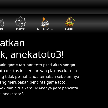
ADE
PROMO
MEGAGACOR
ANUBIS
watkan
k, anekatoto3!
main game taruhan toto pasti akan sangat
o di situs ini dengan yang lainnya karena
yang tidak pernah anda temukan sebelumnya
 yang merupakan pencinta game toto.
k dari situs kami. Makanya para pencinta
i anekatoto3.