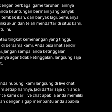
 dengan berbagai game taruhan lainnya
n anda keuntungan bermain yang banyak
r, tembak ikan, dan banyak lagi. Semuanya
ki akun dan telah mendaftar di situs kami.
u ini.
 atau tingkat kemenangan yang tinggi.
di bersama kami. Anda bisa lihat sendiri
i. Jangan sampai anda ketinggalan
a agar tidak ketinggalan, langsung saja
t.
nda hubungi kami langsung di live chat.
setiap harinya. Jadi daftar saja diri anda
e kami dari live chat apabila anda memiliki
akan dengan sigap membantu anda apabila