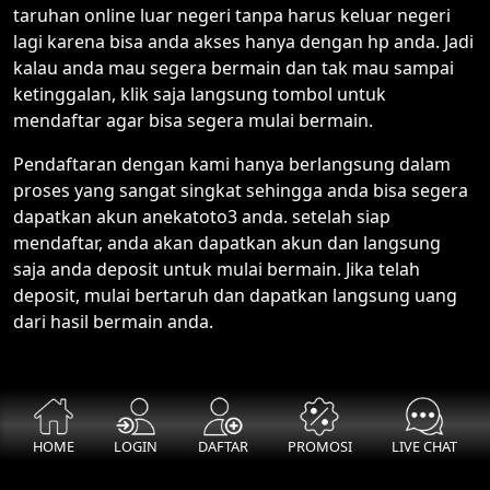
taruhan online luar negeri tanpa harus keluar negeri
lagi karena bisa anda akses hanya dengan hp anda. Jadi
kalau anda mau segera bermain dan tak mau sampai
ketinggalan, klik saja langsung tombol untuk
mendaftar agar bisa segera mulai bermain.
Pendaftaran dengan kami hanya berlangsung dalam
proses yang sangat singkat sehingga anda bisa segera
dapatkan akun anekatoto3 anda. setelah siap
mendaftar, anda akan dapatkan akun dan langsung
saja anda deposit untuk mulai bermain. Jika telah
deposit, mulai bertaruh dan dapatkan langsung uang
dari hasil bermain anda.
HOME
LOGIN
DAFTAR
PROMOSI
LIVE CHAT